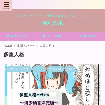
気になったニュースや便利な情報をまとめています
便利の木
多重人格とか
ゆるい話題
賢い話題
HOME
>
多重人格とか
>
多重人格
>
多重人格
アニメ・オタク
ゲーム
多重人格
漫画
2020/3/11