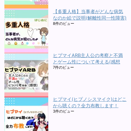
【多重人格】当事者がどんな病気
なのか絵で説明(解離性同一性障害)
8件のビュー
ヒプマイARB主人公の考察と不満
とゲーム性について考える(感想
7件のビュー
ヒプマイ(ヒプノシスマイク)はどこ
から聴くの？全力布教します！
3件のビュー