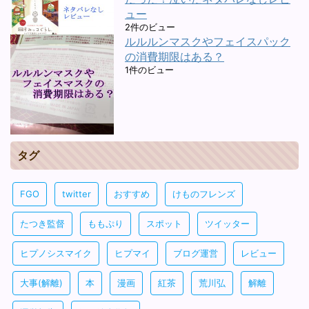
ュー
2件のビュー
ルルルンマスクやフェイスパック
の消費期限はある？
1件のビュー
タグ
FGO
twitter
おすすめ
けものフレンズ
たつき監督
ももぷり
スポット
ツイッター
ヒプノシスマイク
ヒプマイ
ブログ運営
レビュー
大事(解離)
本
漫画
紅茶
荒川弘
解離