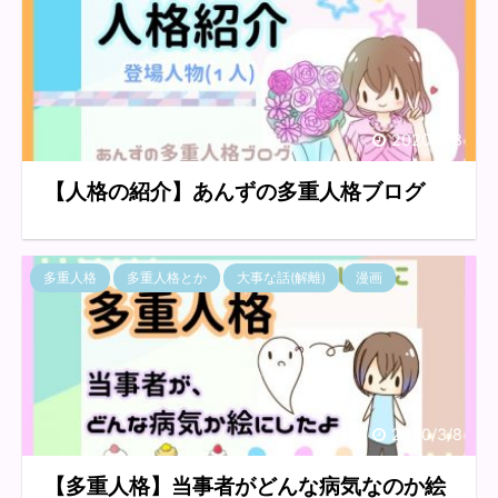
2020/3/8
【人格の紹介】あんずの多重人格ブログ
多重人格
多重人格とか
大事な話(解離)
漫画
2020/3/8
【多重人格】当事者がどんな病気なのか絵