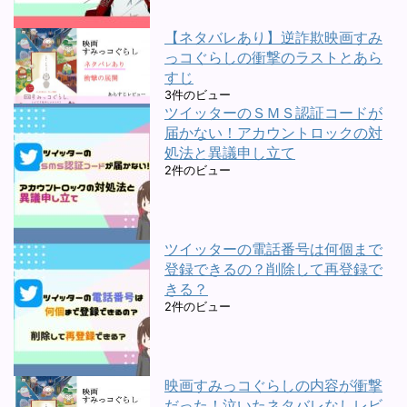
【ネタバレあり】逆詐欺映画すみ
っコぐらしの衝撃のラストとあら
すじ
3件のビュー
ツイッターのＳＭＳ認証コードが
届かない！アカウントロックの対
処法と異議申し立て
2件のビュー
ツイッターの電話番号は何個まで
登録できるの？削除して再登録で
きる？
2件のビュー
映画すみっコぐらしの内容が衝撃
だった！泣いたネタバレなしレビ