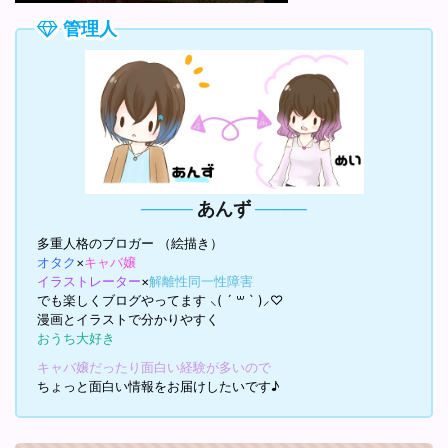
管理人
────
あんず
────
多重人格のブロガー （絵描き）
オタク
×
キャバ嬢
イラストレーター
×
解離性同一性障害
⸜( ´ ꒳ ` )⸝♡︎
でも楽しくブログやってます
漫画とイラストで分かりやすく
おうち大好き
キャバ嬢だったり面白い経験が多いので
ちょっと面白い情報をお届けしたいです♪