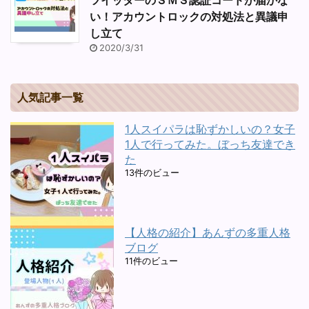
い！アカウントロックの対処法と異議申
し立て
2020/3/31
人気記事一覧
1人スイパラは恥ずかしいの？女子
1人で行ってみた。ぼっち友達でき
た
13件のビュー
【人格の紹介】あんずの多重人格
ブログ
11件のビュー