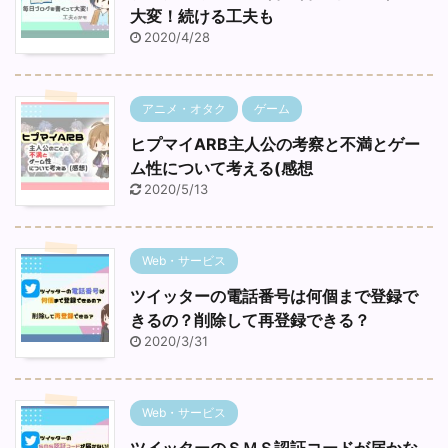
大変！続ける工夫も
2020/4/28
アニメ・オタク
ゲーム
ヒプマイARB主人公の考察と不満とゲー
ム性について考える(感想
2020/5/13
Web・サービス
ツイッターの電話番号は何個まで登録で
きるの？削除して再登録できる？
2020/3/31
Web・サービス
ツイッターのＳＭＳ認証コードが届かな