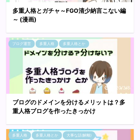
多重人格とガチャ～FGO清少納言こない編
～ (漫画)
ブログ運営
多重人格
多重人格とか
2020/3/8
ブログのドメインを分けるメリットは？多
重人格ブログを作ったきっかけ
多重人格
多重人格とか
大事な話(解離)